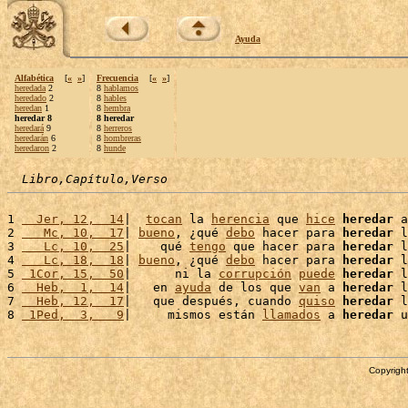
Ayuda
Alfabética
[
«
»
]
Frecuencia
[
«
»
]
heredada
2
8
hablamos
heredado
2
8
hables
heredan
1
8
hembra
heredar 8
8 heredar
heredará
9
8
herreros
heredarán
6
8
hombreras
heredaron
2
8
hunde
Libro,Capítulo,Verso
1 
  Jer, 12,  14
|  
tocan
 la 
herencia
 que 
hice
heredar
 a
2 
   Mc, 10,  17
| 
bueno
, ¿qué 
debo
 hacer para 
heredar
 l
3 
   Lc, 10,  25
|    qué 
tengo
 que hacer para 
heredar
 l
4 
   Lc, 18,  18
| 
bueno
, ¿qué 
debo
 hacer para 
heredar
 l
5 
 1Cor, 15,  50
|      ni la 
corrupción
puede
heredar
 l
6 
  Heb,  1,  14
|   en 
ayuda
 de los que 
van
 a 
heredar
 l
7 
  Heb, 12,  17
|   que después, cuando 
quiso
heredar
 l
8 
 1Ped,  3,   9
|     mismos están 
llamados
 a 
heredar
 u
Copyright