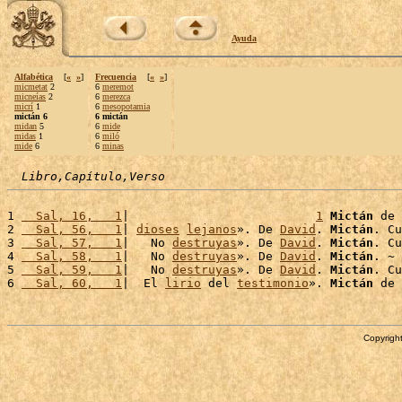
Ayuda
Alfabética
[
«
»
]
Frecuencia
[
«
»
]
micmetat
2
6
meremot
micneías
2
6
merezca
micrí
1
6
mesopotamia
mictán 6
6 mictán
midan
5
6
mide
midas
1
6
miló
mide
6
6
minas
Libro,Capítulo,Verso
1 
  Sal, 16,   1
|                          
1
Mictán
 de 
2 
  Sal, 56,   1
| 
dioses
lejanos
». De 
David
. 
Mictán
. Cu
3 
  Sal, 57,   1
|   No 
destruyas
». De 
David
. 
Mictán
. Cu
4 
  Sal, 58,   1
|   No 
destruyas
». De 
David
. 
Mictán
. ~

5 
  Sal, 59,   1
|   No 
destruyas
». De 
David
. 
Mictán
. Cu
6 
  Sal, 60,   1
|  El 
lirio
 del 
testimonio
». 
Mictán
 de 
Copyright