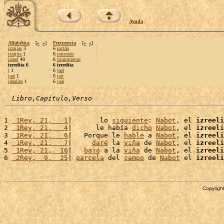
Ayuda
Alfabética
[
«
»
]
Frecuencia
[
«
»
]
izrajías
3
6
ioctán
izrajita
1
6
iracundo
izreel
40
6
irrumpieron
izreelita 6
6 izreelita
j
1
6
jael
jaar
1
6
jaír
jabalíes
1
6
joaj
Libro,Capítulo,Verso
1 
 1Rey, 21,   1
|       lo 
siguiente
: 
Nabot
, el 
izreeli
2 
 1Rey, 21,   4
|      le había 
dicho
Nabot
, el 
izreeli
3 
 1Rey, 21,   6
|   Porque le 
hablé
 a 
Nabot
, el 
izreeli
4 
 1Rey, 21,   7
|     
daré
 la 
viña
 de 
Nabot
, el 
izreeli
5 
 1Rey, 21,  16
|   
bajó
 a la 
viña
 de 
Nabot
, el 
izreeli
6 
 2Rey,  9,  25
| 
parcela
 del 
campo
 de 
Nabot
 el 
izreeli
Copyright