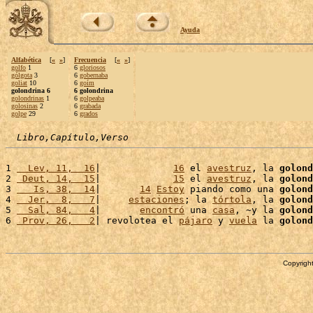
Ayuda
Alfabética
[
«
»
]
Frecuencia
[
«
»
]
golfo
1
6
gloriosos
gólgota
3
6
gobernaba
goliat
10
6
goím
golondrina 6
6 golondrina
golondrinas
1
6
golpeaba
golosinas
2
6
grabada
golpe
29
6
grados
Libro,Capítulo,Verso
1 
  Lev, 11,  16
|             
16
 el 
avestruz
, la 
golond
2 
 Deut, 14,  15
|             
15
 el 
avestruz
, la 
golond
3 
   Is, 38,  14
|       
14
Estoy
 piando como una 
golond
4 
  Jer,  8,   7
|     
estaciones
; la 
tórtola
, la 
golond
5 
  Sal, 84,   4
|       
encontró
 una 
casa
, ~y la 
golond
6 
 Prov, 26,   2
| revolotea el 
pájaro
 y 
vuela
 la 
golond
Copyright