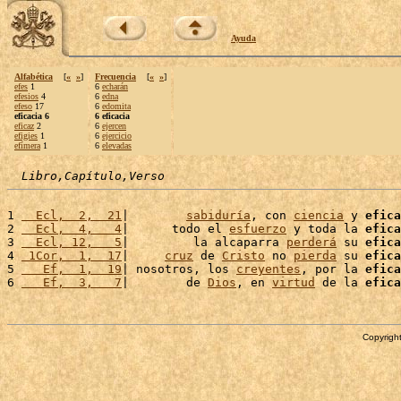
Ayuda
Alfabética
[
«
»
]
Frecuencia
[
«
»
]
efes
1
6
echarán
efesios
4
6
edna
efeso
17
6
edomita
eficacia 6
6 eficacia
eficaz
2
6
ejercen
efigies
1
6
ejercicio
efímera
1
6
elevadas
Libro,Capítulo,Verso
1 
  Ecl,  2,  21
|        
sabiduría
, con 
ciencia
 y 
efica
2 
  Ecl,  4,   4
|      todo el 
esfuerzo
 y toda la 
efica
3 
  Ecl, 12,   5
|         la alcaparra 
perderá
 su 
efica
4 
 1Cor,  1,  17
|     
cruz
 de 
Cristo
 no 
pierda
 su 
efica
5 
   Ef,  1,  19
| nosotros, los 
creyentes
, por la 
efica
6 
   Ef,  3,   7
|        de 
Dios
, en 
virtud
 de la 
efica
Copyright