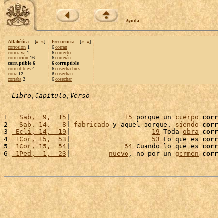
Ayuda
Alfabética
[
«
»
]
Frecuencia
[
«
»
]
corrosión
1
6
corran
corrosiva
1
6
correcto
corrupción
16
6
correrán
corruptible 6
6 corruptible
corruptibles
4
6
cosechadores
corta
12
6
cosechan
cortaba
2
6
cosechar
Libro,Capítulo,Verso
1 
  Sab,  9,  15
|              
15
 porque un 
cuerpo
corr
2 
  Sab, 14,   8
| 
fabricado
 y aquel porque, 
siendo
corr
3 
 Ecli, 14,  19
|                     
19
 Toda 
obra
corr
4 
 1Cor, 15,  53
|                     
53
 Lo que es 
corr
5 
 1Cor, 15,  54
|              
54
 Cuando lo que es 
corr
6 
 1Ped,  1,  23
|          
nuevo
, no por un 
germen
corr