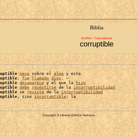
Biblia
IntraText - Concordancias
corruptible
uptible
pesa
 sobre el 
alma
 y esta

uptible
, 
fue
llamado
dios
. ~

uptible
desaparece
 y el que la 
hizo
uptible
debe
revestirse
 de la 
incorruptibilidad
uptible
 se 
revista
 de la 
incorruptibilidad
uptible
, sino 
incorruptible
Copyright © Libreria Editrice Vaticana