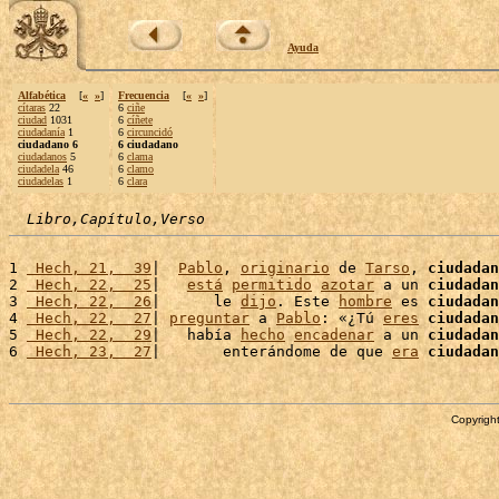
Ayuda
Alfabética
[
«
»
]
Frecuencia
[
«
»
]
cítaras
22
6
ciñe
ciudad
1031
6
cíñete
ciudadanía
1
6
circuncidó
ciudadano 6
6 ciudadano
ciudadanos
5
6
clama
ciudadela
46
6
clamo
ciudadelas
1
6
clara
Libro,Capítulo,Verso
1 
 Hech, 21,  39
|  
Pablo
, 
originario
 de 
Tarso
, 
ciudadan
2 
 Hech, 22,  25
|   
está
permitido
azotar
 a un 
ciudadan
3 
 Hech, 22,  26
|      le 
dijo
. Este 
hombre
 es 
ciudadan
4 
 Hech, 22,  27
| 
preguntar
 a 
Pablo
: «¿Tú 
eres
ciudadan
5 
 Hech, 22,  29
|   había 
hecho
encadenar
 a un 
ciudadan
6 
 Hech, 23,  27
|       enterándome de que 
era
ciudadan
Copyright