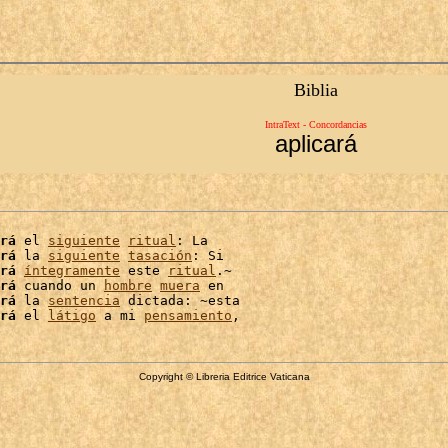
Biblia
IntraText - Concordancias
aplicará
rá
 el 
siguiente
ritual
: La

rá
 la 
siguiente
tasación
: Si

rá
íntegramente
 este 
ritual
.~

rá
 cuando un 
hombre
muera
 en

rá
 la 
sentencia
 dictada: ~esta

rá
 el 
látigo
 a mi 
pensamiento
Copyright © Libreria Editrice Vaticana