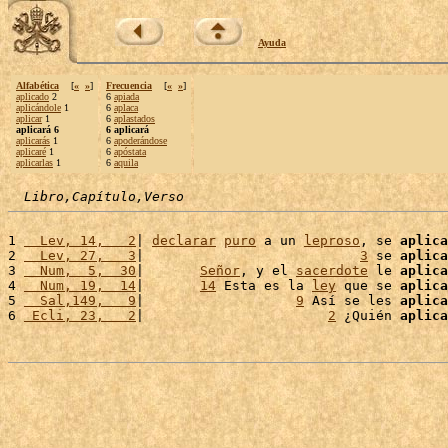
Ayuda
Alfabética
[
«
»
]
Frecuencia
[
«
»
]
aplicado
2
6
apiada
aplicándole
1
6
aplaca
aplicar
1
6
aplastados
aplicará 6
6 aplicará
aplicarás
1
6
apoderándose
aplicaré
1
6
apóstata
aplicarlas
1
6
aquila
Libro,Capítulo,Verso
1 
  Lev, 14,   2
| 
declarar
puro
 a un 
leproso
, se 
aplica
2 
  Lev, 27,   3
|                           
3
 se 
aplica
3 
  Num,  5,  30
|       
Señor
, y el 
sacerdote
 le 
aplica
4 
  Num, 19,  14
|       
14
 Esta es la 
ley
 que se 
aplica
5 
  Sal,149,   9
|                   
9
 Así se les 
aplica
6 
 Ecli, 23,   2
|                       
2
 ¿Quién 
aplica