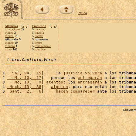
Ayuda
Alfabética
[
«
»
]
Frecuencia
[
«
»
]
tribulaciones
24
5
tratarlos
tribuna
2
5
travesía
tribunal
26
5
trazado
tribunales 5
5 tribunales
tribuno
19
5
tritura
tribunos
1
5
triunfalmente
tribus
145
5
triunfarás
Libro,Capítulo,Verso
1 
  Sal, 94,  15
|     la 
justicia
volverá
 a los 
tribuna
2 
   Mt, 10,  17
|   porque los 
entregarán
 a los 
tribuna
3 
   Mc, 13,   9
| 
atentos
: los 
entregarán
 a los 
tribuna
4 
 Hech, 19,  38
|   
alguien
, para eso están los 
tribuna
5 
 Sant,  2,   6
|     
hacen
comparecer
 ante los 
tribuna
Copyright