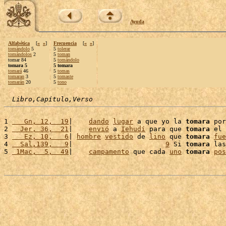
Ayuda
Alfabética
[
«
»
]
Frecuencia
[
«
»
]
tomándolo
5
5
tolerar
tomándolos
2
5
toman
tomar 84
5
tomándolo
tomara 5
5 tomara
tomará
46
5
tomas
tomaran
3
5
tomaste
tomarán
20
5
tono
Libro,Capítulo,Verso
1 
   Gn, 12,  19
|    
dando
lugar
 a que yo la 
tomara
 por
2 
  Jer, 36,  21
|    
envió
 a 
Iehudí
 para que 
tomara
 el 
3 
   Ez, 10,   6
| 
hombre
vestido
 de 
lino
 que 
tomara
fue
4 
  Sal,139,   9
|                       
9
 Si 
tomara
 las
5 
 1Mac,  5,  49
|    
campamento
 que cada 
uno
tomara
pos