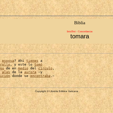
Biblia
IntraText - Concordancias
tomara
 
esposa
? Ahí 
tienes
 a

rollo
, y este lo 
tomó
go
 de en 
medio
 del 
círculo
,

 
alas
 de la 
aurora
 ~y

ición
 donde se 
encontraba
Copyright © Libreria Editrice Vaticana