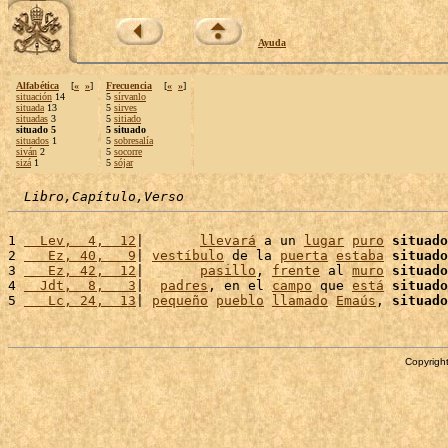
Ayuda
Alfabética
[
«
»
]
Frecuencia
[
«
»
]
situación
14
5
sírvanlo
situada
13
5
sirves
situadas
3
5
sitiado
situado 5
5 situado
situados
1
5
sobresalía
siván
2
5
socorre
sizá
1
5
sójar
Libro,Capítulo,Verso
1 
  Lev,  4,  12
|       
llevará
 a un 
lugar
puro
situado
2 
   Ez, 40,   9
| 
vestíbulo
 de la 
puerta
estaba
situado
3 
   Ez, 42,  12
|       
pasillo
, 
frente
 al 
muro
situado
4 
  Jdt,  8,   3
|  
padres
, en el 
campo
 que 
está
situado
5 
   Lc, 24,  13
| 
pequeño
pueblo
llamado
Emaús
, 
situado
Copyright