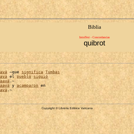
Biblia
IntraText - Concordancias
quibrot
avá
 –que 
significa
Tumbas
avá
 el 
pueblo
siguió
aavá
.~

aavá
 y 
acamparon
 en

avá
Copyright © Libreria Editrice Vaticana