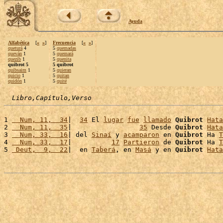
Ayuda
Alfabética
[
«
»
]
Frecuencia
[
«
»
]
queturá
4
5
quemadas
queván
1
5
quemará
quezib
1
5
quenita
quibrot 5
5 quibrot
quibsaim
1
5
quieran
quicio
1
5
quitan
quidón
1
5
quité
Libro,Capítulo,Verso
1 
  Num, 11,  34
|  
34
 El 
lugar
fue
llamado
Quibrot
Hata
2 
  Num, 11,  35
|                 
35
 Desde 
Quibrot
Hata
3 
  Num, 33,  16
| del 
Sinaí
 y 
acamparon
 en 
Quibrot
 Ha 
T
4 
  Num, 33,  17
|          
17
Partieron
 de 
Quibrot
 Ha 
T
5 
 Deut,  9,  22
|  en 
Taberá
, en 
Masá
 y en 
Quibrot
Hata