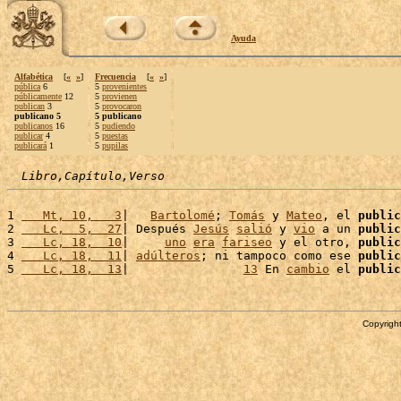
Ayuda
Alfabética
[
«
»
]
Frecuencia
[
«
»
]
pública
6
5
provenientes
públicamente
12
5
provienen
publican
3
5
provocaron
publicano 5
5 publicano
publicanos
16
5
pudiendo
publicar
4
5
puestas
publicará
1
5
pupilas
Libro,Capítulo,Verso
1 
   Mt, 10,   3
|   
Bartolomé
; 
Tomás
 y 
Mateo
, el 
public
2 
   Lc,  5,  27
| Después 
Jesús
salió
 y 
vio
 a un 
public
3 
   Lc, 18,  10
|     
uno
era
fariseo
 y el otro, 
public
4 
   Lc, 18,  11
| 
adúlteros
; ni tampoco como ese 
public
5 
   Lc, 18,  13
|                
13
 En 
cambio
 el 
public
Copyright