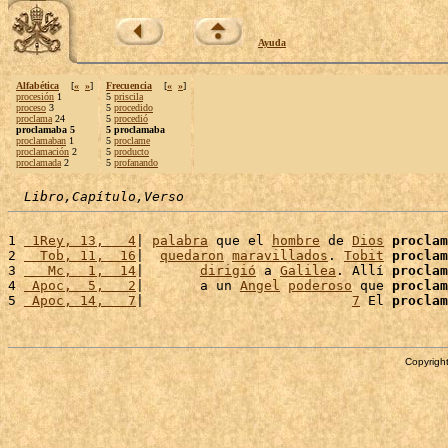
Ayuda
Alfabética
[
«
»
]
Frecuencia
[
«
»
]
procesión
1
5
priscila
proceso
3
5
procedido
proclama
24
5
procedió
proclamaba 5
5 proclamaba
proclamaban
1
5
proclame
proclamación
2
5
producto
proclamada
2
5
profanando
Libro,Capítulo,Verso
1 
 1Rey, 13,   4
| 
palabra
 que el 
hombre
 de 
Dios
proclam
2 
  Tob, 11,  16
|  
quedaron
maravillados
. 
Tobit
proclam
3 
   Mc,  1,  14
|       
dirigió
 a 
Galilea
. Allí 
proclam
4 
 Apoc,  5,   2
|       a un 
Angel
poderoso
 que 
proclam
5 
 Apoc, 14,   7
|                          
7
 El 
proclam
Copyright