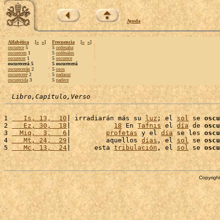
Ayuda
Alfabética
[
«
»
]
Frecuencia
[
«
»
]
oscurece
5
5
ordenaba
oscurecen
1
5
ordénales
oscurecer
1
5
oscurece
oscurecerá 5
5 oscurecerá
oscurecerán
2
5
osos
oscureceré
2
5
padasur
oscurecida
3
5
padece
Libro,Capítulo,Verso
1 
   Is, 13,  10
| irradiarán más su 
luz
; el 
sol
 se 
oscu
2 
   Ez, 30,  18
|           
18
 En 
Tafnis
 el 
día
 de 
oscu
3 
  Miq,  3,   6
|         
profetas
 y el 
día
 se les 
oscu
4 
   Mt, 24,  29
|         aquellos 
días
, el 
sol
 se 
oscu
5 
   Mc, 13,  24
|      esta 
tribulación
, el 
sol
 se 
oscu
Copyright