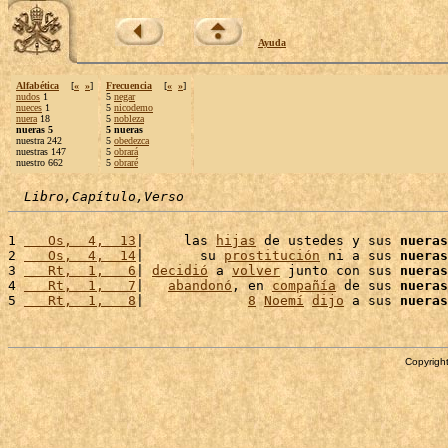
Ayuda
Alfabética
[
«
»
]
Frecuencia
[
«
»
]
nudos
1
5
negar
nueces
1
5
nicodemo
nuera
18
5
nobleza
nueras 5
5 nueras
nuestra 242
5
obedezca
nuestras 147
5
obrará
nuestro 662
5
obraré
Libro,Capítulo,Verso
1 
   Os,  4,  13
|     las 
hijas
 de ustedes y sus 
nueras
2 
   Os,  4,  14
|       su 
prostitución
 ni a sus 
nueras
3 
   Rt,  1,   6
| 
decidió
 a 
volver
 junto con sus 
nueras
4 
   Rt,  1,   7
|   
abandonó
, en 
compañía
 de sus 
nueras
5 
   Rt,  1,   8
|             
8
Noemí
dijo
 a sus 
nueras
Copyright