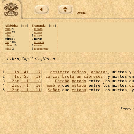
Ayuda
Alfabética
[
«
»
]
Frecuencia
[
«
»
]
miró
26
5
mirado
mirra
19
5
mirará
mirto
1
5
miraré
mirtos 5
5 mirtos
mis
1107
5
misraim
misael
10
5
monto
misal
2
5
monumento
Libro,Capítulo,Verso
1 
   Is, 41,  17
|   
desierto
cedros
, 
acacias
, 
mirtos
 y 
2 
   Is, 55,  13
| 
zarzas
brotarán
cipreses
, y 
mirtos
 en
3 
  Zac,  1,   8
|     
Estaba
parado
 entre los 
mirtos
 qu
4 
  Zac,  1,  10
| 
hombre
 que 
estaba
 entre los 
mirtos
di
5 
  Zac,  1,  11
|  
Señor
 que 
estaba
 entre los 
mirtos
, y
Copyright