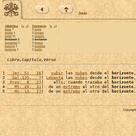
Ayuda
Alfabética
[
«
»
]
Frecuencia
[
«
»
]
horas
7
5
hogar
hordas
1
5
hogares
horeb
21
5
hombro
horizonte 5
5 horizonte
horizontes
1
5
hornos
hormiga
1
5
horribles
hormigas
1
5
huella
Libro,Capítulo,Verso
1 
  Jer, 51,  16
|   
subir
 las 
nubes
 desde el 
horizonte
,
2 
  Sal,135,   7
| 
Levanta
 las 
nubes
 desde el 
horizonte
,
3 
 Prov,  8,  27
|    allí; cuando trazaba el 
horizonte
 
4 
   Mt, 24,  31
|  de un 
extremo
 al otro del 
horizonte
.
5 
   Mc, 13,  27
|  de un 
extremo
 al otro del 
horizonte
Copyright