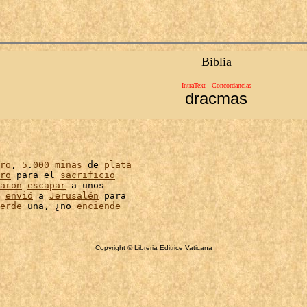
Biblia
IntraText - Concordancias
dracmas
ro
, 
5
.
000
minas
 de 
plata
ro
 para el 
sacrificio
aron
escapar
 a unos

 
envió
 a 
Jerusalén
 para

erde
 una, ¿no 
enciende
Copyright © Libreria Editrice Vaticana