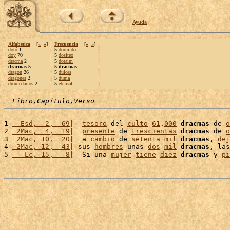
Ayuda
Alfabética
[
«
»
]
Frecuencia
[
«
»
]
dotó
1
5
dormido
doy
70
5
dositeo
dracma
2
5
dotaim
dracmas 5
5 dracmas
dragón
26
5
dulces
dragones
2
5
dumá
dromedarios
2
5
ebiasaf
Libro,Capítulo,Verso
1 
  Esd,  2,  69
|  
tesoro
 del 
culto
61
.
000
dracmas
 de 
o
2 
 2Mac,  4,  19
|  
presente
 de 
trescientas
dracmas
 de 
o
3 
 2Mac, 10,  20
|  a 
cambio
 de 
setenta
mil
dracmas
, 
dej
4 
 2Mac, 12,  43
| sus 
hombres
 unas 
dos
mil
dracmas
, las
5 
   Lc, 15,   8
|  Si una 
mujer
tiene
diez
dracmas
 y 
pi