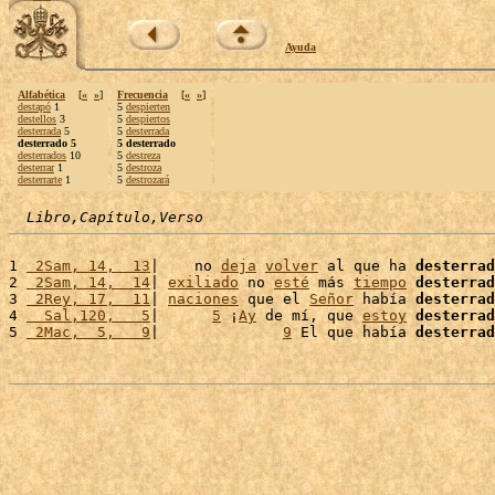
Ayuda
Alfabética
[
«
»
]
Frecuencia
[
«
»
]
destapó
1
5
despierten
destellos
3
5
despiertos
desterrada
5
5
desterrada
desterrado 5
5 desterrado
desterrados
10
5
destreza
desterrar
1
5
destroza
desterrarte
1
5
destrozará
Libro,Capítulo,Verso
1 
 2Sam, 14,  13
|    no 
deja
volver
 al que ha 
desterrad
2 
 2Sam, 14,  14
| 
exiliado
 no 
esté
 más 
tiempo
desterrad
3 
 2Rey, 17,  11
| 
naciones
 que el 
Señor
 había 
desterrad
4 
  Sal,120,   5
|      
5
 ¡
Ay
 de mí, que 
estoy
desterrad
5 
 2Mac,  5,   9
|              
9
 El que había 
desterrad