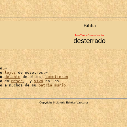
Biblia
IntraText - Concordancias
desterrado
o
.~

o
lejos
 de nosotros.~

o
delante
 de ellos; 
cometieron
o
 en 
Mésec
, ~y 
vivo
 en los

o
 a muchos de su 
patria
murió
Copyright © Libreria Editrice Vaticana