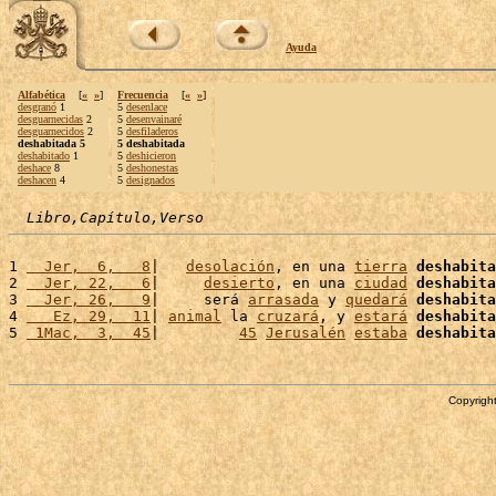
Ayuda
Alfabética
[
«
»
]
Frecuencia
[
«
»
]
desgranó
1
5
desenlace
desguarnecidas
2
5
desenvainaré
desguarnecidos
2
5
desfiladeros
deshabitada 5
5 deshabitada
deshabitado
1
5
deshicieron
deshace
8
5
deshonestas
deshacen
4
5
designados
Libro,Capítulo,Verso
1 
  Jer,  6,   8
|   
desolación
, en una 
tierra
deshabita
2 
  Jer, 22,   6
|     
desierto
, en una 
ciudad
deshabita
3 
  Jer, 26,   9
|     será 
arrasada
 y 
quedará
deshabita
4 
   Ez, 29,  11
| 
animal
 la 
cruzará
, y 
estará
deshabita
5 
 1Mac,  3,  45
|         
45
Jerusalén
estaba
deshabita
Copyright