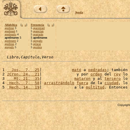
Ayuda
Alfabética
[
«
»
]
Frecuencia
[
«
»
]
apedrear
3
5
apacentaré
apedreará
1
5
aparecían
apedrearlo
4
5
apartarán
apedrearon 5
5 apedrearon
apedrearte
2
5
apegado
apedreas
2
5
aplacar
apegado
5
5
apodera
Libro,Capítulo,Verso
1 
  Jos,  7,  25
|             
mató
 a 
pedradas
; también 
2 
2Cron, 24,  21
|               y por 
orden
 del 
rey
 lo 
3 
   Mt, 21,  35
|              
mataron
 y al 
tercero
 lo 
4 
 Hech,  7,  58
| 
arrastrándolo
fuera
 de la 
ciudad
, lo 
5 
 Hech, 14,  19
|              a la 
multitud
. Entonces 
Copyright