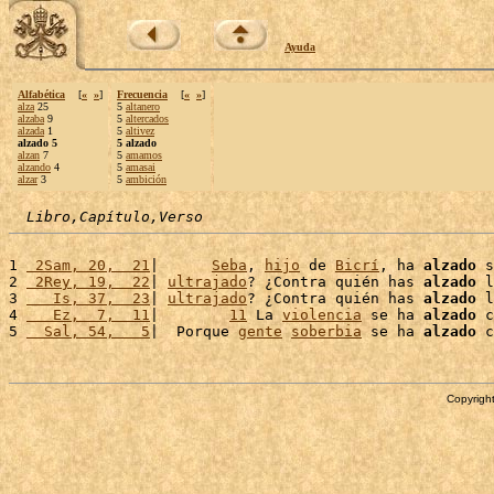
Ayuda
Alfabética
[
«
»
]
Frecuencia
[
«
»
]
alza
25
5
altanero
alzaba
9
5
altercados
alzada
1
5
altivez
alzado 5
5 alzado
alzan
7
5
amamos
alzando
4
5
amasai
alzar
3
5
ambición
Libro,Capítulo,Verso
1 
 2Sam, 20,  21
|      
Seba
, 
hijo
 de 
Bicrí
, ha 
alzado
 s
2 
 2Rey, 19,  22
| 
ultrajado
? ¿Contra quién has 
alzado
 l
3 
   Is, 37,  23
| 
ultrajado
? ¿Contra quién has 
alzado
 l
4 
   Ez,  7,  11
|        
11
 La 
violencia
 se ha 
alzado
 c
5 
  Sal, 54,   5
|  Porque 
gente
soberbia
 se ha 
alzado
 c
Copyright