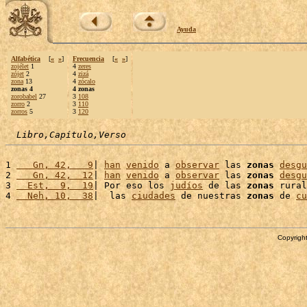
Ayuda
Alfabética
[
«
»
]
Frecuencia
[
«
»
]
zojélet
1
4
zeres
zójet
2
4
zizá
zona
13
4
zócalo
zonas 4
4 zonas
zorobabel
27
3
108
zorro
2
3
110
zorros
5
3
120
Libro,Capítulo,Verso
1 
   Gn, 42,   9
| 
han
venido
 a 
observar
 las 
zonas
desgu
2 
   Gn, 42,  12
| 
han
venido
 a 
observar
 las 
zonas
desgu
3 
  Est,  9,  19
| Por eso los 
judíos
 de las 
zonas
 rural
4 
  Neh, 10,  38
|  las 
ciudades
 de nuestras 
zonas
 de 
cu
Copyright