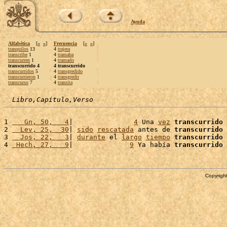
Ayuda
Alfabética
[
«
»
]
Frecuencia
[
«
»
]
tranquilos
13
4
trajera
transcribe
1
4
tramaba
transcurren
1
4
tramado
transcurrido 4
4 transcurrido
transcurridos
5
4
transgredido
transcurrieron
1
4
transgredir
transcurso
7
4
transita
Libro,Capítulo,Verso
1 
   Gn, 50,   4
|               
4
 Una 
vez
transcurrido
 
2 
  Lev, 25,  30
| 
sido
rescatada
 antes de 
transcurrido
 
3 
  Jos, 22,   3
| 
durante
 el 
largo
tiempo
transcurrido
 
4 
 Hech, 27,   9
|              
9
 Ya había 
transcurrido
Copyright