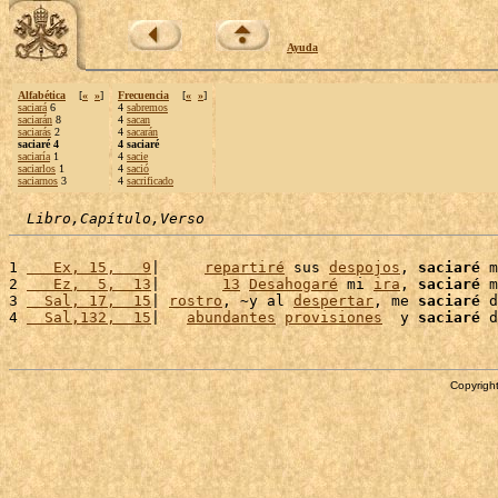
Ayuda
Alfabética
[
«
»
]
Frecuencia
[
«
»
]
saciará
6
4
sabremos
saciarán
8
4
sacan
saciarás
2
4
sacarán
saciaré 4
4 saciaré
saciaría
1
4
sacie
saciarlos
1
4
sació
saciarnos
3
4
sacrificado
Libro,Capítulo,Verso
1 
   Ex, 15,   9
|     
repartiré
 sus 
despojos
, 
saciaré
 m
2 
   Ez,  5,  13
|       
13
Desahogaré
 mi 
ira
, 
saciaré
 m
3 
  Sal, 17,  15
| 
rostro
, ~y al 
despertar
, me 
saciaré
 d
4 
  Sal,132,  15
|   
abundantes
provisiones
  y 
saciaré
 d
Copyright