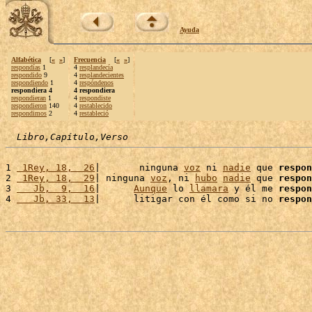
Ayuda
Alfabética
[
«
»
]
Frecuencia
[
«
»
]
respondías
1
4
resplandecía
respondido
9
4
resplandecientes
respondiendo
1
4
respóndenos
respondiera 4
4 respondiera
respondieran
1
4
respondiste
respondieron
140
4
restablecido
respondimos
2
4
restableció
Libro,Capítulo,Verso
1 
 1Rey, 18,  26
|       ninguna 
voz
 ni 
nadie
 que 
respon
2 
 1Rey, 18,  29
| ninguna 
voz
, ni 
hubo
nadie
 que 
respon
3 
   Jb,  9,  16
|      
Aunque
 lo 
llamara
 y él me 
respon
4 
   Jb, 33,  13
|      litigar con él como si no 
respon