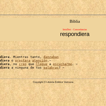
Biblia
IntraText - Concordancias
respondiera
diera
. Mientras tanto, 
danzaban
diera
 o 
prestara
atención
.~

diera
, no 
creo
 que 
llegue
 a 
escucharme
. ~

diera
 a ninguna de tus 
palabras
Copyright © Libreria Editrice Vaticana