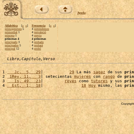
Ayuda
Alfabética
[
«
»
]
Frecuencia
[
«
»
]
primogenitura
5
4
pretendemos
primordial
1
4
prevaleció
princesa
1
4
previo
princesas 4
4 princesas
principado
3
4
probado
principados
5
4
probará
principal
12
4
probó
Libro,Capítulo,Verso
1 
   Jc,  5,  29
|           
29
 La más 
sagaz
 de sus 
prin
2 
 1Rey, 11,   3
| setecientas 
mujeres
 con 
rango
 de 
prin
3 
   Is, 49,  23
|         
reyes
 como 
tutores
 y sus 
prin
4 
  Est,  1,  18
|                
18
Hoy
 mismo, las 
prin
Copyright