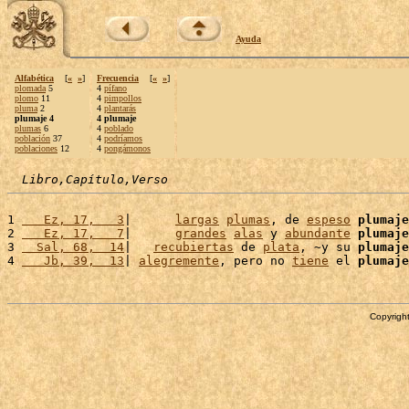
Ayuda
Alfabética
[
«
»
]
Frecuencia
[
«
»
]
plomada
5
4
pífano
plomo
11
4
pimpollos
pluma
2
4
plantarás
plumaje 4
4 plumaje
plumas
6
4
poblado
población
37
4
podríamos
poblaciones
12
4
pongámonos
Libro,Capítulo,Verso
1 
   Ez, 17,   3
|      
largas
plumas
, de 
espeso
plumaje
2 
   Ez, 17,   7
|      
grandes
alas
 y 
abundante
plumaje
3 
  Sal, 68,  14
|   
recubiertas
 de 
plata
, ~y su 
plumaje
4 
   Jb, 39,  13
| 
alegremente
, pero no 
tiene
 el 
plumaje
Copyright