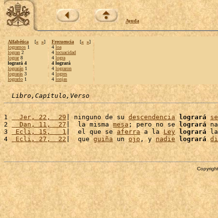
Ayuda
Alfabética
[
«
»
]
Frecuencia
[
«
»
]
logramos
1
4
loa
logran
2
4
locuacidad
lograr
8
4
logra
logrará 4
4 logrará
lograrán
1
4
lograron
lograrás
3
4
logres
lograrlo
1
4
lonjas
Libro,Capítulo,Verso
1 
  Jer, 22,  29
| ninguno de su 
descendencia
logrará
se
2 
  Dan, 11,  27
|  la misma 
mesa
; pero no se 
logrará
 na
3 
 Ecli, 15,   1
|  el que se 
aferra
 a la 
Ley
logrará
 la
4 
 Ecli, 27,  22
|  que 
guiña
 un 
ojo
, y 
nadie
logrará
di
Copyright