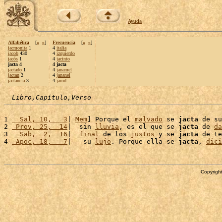
Ayuda
Alfabética
[
«
»
]
Frecuencia
[
«
»
]
jacmonita
1
4
italia
jacob
430
4
izquierdo
jacós
1
4
jacinto
jacta 4
4 jacta
jactado
1
4
janamel
jactan
2
4
jananel
jactancia
3
4
jarod
Libro,Capítulo,Verso
1 
  Sal, 10,   3
| 
Mem
] Porque el 
malvado
 se 
jacta
 de su
2 
 Prov, 25,  14
|  sin 
lluvia
, es el que se 
jacta
 de 
da
3 
  Sab,  2,  16
|  
final
 de los 
justos
 y se 
jacta
 de te
4 
 Apoc, 18,   7
|   su 
lujo
. Porque ella se 
jacta
, 
dici
Copyright