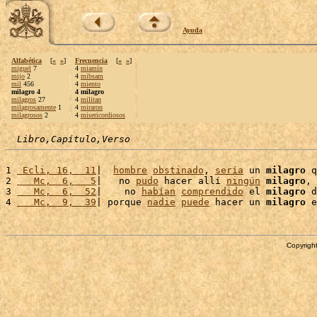
Ayuda
Alfabética
[
«
»
]
Frecuencia
[
«
»
]
miguel
7
4
miamín
mijo
2
4
mibsam
mil
456
4
miento
milagro 4
4 milagro
milagros
27
4
militan
milagrosamente
1
4
miraron
milagrosos
2
4
misericordiosos
Libro,Capítulo,Verso
1 
 Ecli, 16,  11
|  
hombre
obstinado
, 
sería
 un 
milagro
 q
2 
   Mc,  6,   5
|   no 
pudo
 hacer allí 
ningún
milagro
, 
3 
   Mc,  6,  52
|    no 
habían
comprendido
 el 
milagro
 d
4 
   Mc,  9,  39
| porque 
nadie
puede
 hacer un 
milagro
 e
Copyright