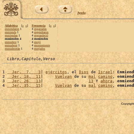
Ayuda
Alfabética
[
«
»
]
Frecuencia
[
«
»
]
enmendaron
1
4
engarzadas
enmienda
1
4
engendraron
enmiendan
1
4
engrandeció
enmienden 4
4 enmienden
enmudece
1
4
enojó
enmudecer
1
4
enormemente
enmudecerán
1
4
enrejados
Libro,Capítulo,Verso
1 
  Jer,  7,   3
| 
ejércitos
, el 
Dios
 de 
Israel
: 
Enmiend
2 
  Jer, 18,  11
|     
Vuelvan
 de su 
mal
camino
, 
enmiend
3 
  Jer, 26,  13
|                   
13
 Y 
ahora
, 
enmiend
4 
  Jer, 35,  15
|     
Vuelvan
 de su 
mal
camino
, 
enmiend
Copyright