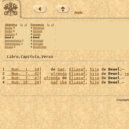
Ayuda
Alfabética
[
«
»
]
Frecuencia
[
«
»
]
deudas
4
4
determinó
deudor
6
4
detienen
deudores
3
4
deudas
deuel 4
4 deuel
deuteronómica
1
4
devastaré
deuteronomio
1
4
devorada
devasta
5
4
devuélveme
Libro,Capítulo,Verso
1 
  Num,  1,  14
|    de 
Gad
, 
Eliasaf
, 
hijo
 de 
Deuel
;~

2 
  Num,  7,  42
|    
ofrenda
Eliasaf
, 
hijo
 de 
Deuel
, 
je
3 
  Num,  7,  47
| 
ofrenda
 de 
Eliasaf
, 
hijo
 de 
Deuel
.~

4 
  Num, 10,  20
|    
Gad
iba
Eliasaf
, 
hijo
 de 
Deuel
Copyright