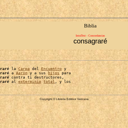
Biblia
IntraText - Concordancias
consagraré
raré
 la 
Carpa
 del 
Encuentro
 y

raré
 a 
Aarón
 y a sus 
hijos
 para

raré
 contra ti destructores,

raré
 al 
exterminio
total
Copyright © Libreria Editrice Vaticana