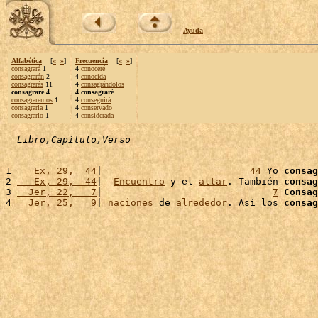
Ayuda
Alfabética
[
«
»
]
Frecuencia
[
«
»
]
consagrará
1
4
conoceré
consagrarán
2
4
conocida
consagrarás
11
4
consagrándolos
consagraré 4
4 consagraré
consagraremos
1
4
conseguirá
consagrarla
1
4
conservado
consagrarlo
1
4
considerada
Libro,Capítulo,Verso
1 
   Ex, 29,  44
|                          
44
 Yo 
consag
2 
   Ex, 29,  44
|  
Encuentro
 y el 
altar
. También 
consag
3 
  Jer, 22,   7
|                              
7
Consag
4 
  Jer, 25,   9
| 
naciones
 de 
alrededor
. Así los 
consag