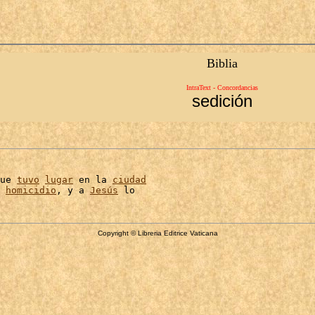
Biblia
IntraText - Concordancias
sedición
ue 
tuvo
lugar
 en la 
ciudad
 
homicidio
, y a 
Jesús
Copyright © Libreria Editrice Vaticana