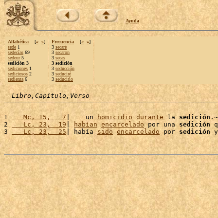
Ayuda
Alfabética
[
«
»
]
Frecuencia
[
«
»
]
sede
1
3
secaré
sedecías
69
3
secaron
sedeur
5
3
secas
sedición 3
3 sedición
sediciones
1
3
seducción
sediciosos
2
3
seduciré
sedienta
6
3
seducirlo
Libro,Capítulo,Verso
1 
   Mc, 15,   7
|    un 
homicidio
durante
 la 
sedición
.~

2 
   Lc, 23,  19
| 
habían
encarcelado
 por una 
sedición
 q
3 
   Lc, 23,  25
| había 
sido
encarcelado
 por 
sedición
 y