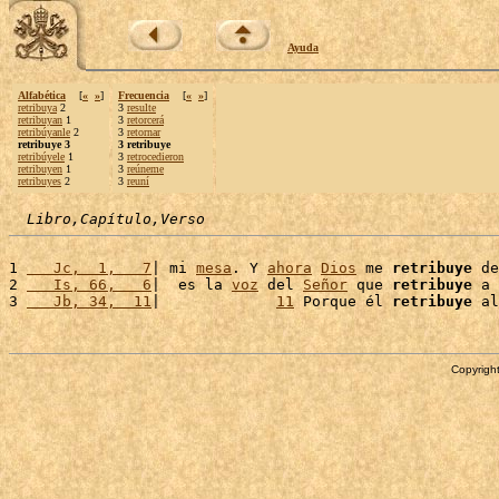
Ayuda
Alfabética
[
«
»
]
Frecuencia
[
«
»
]
retribuya
2
3
resulte
retribuyan
1
3
retorcerá
retribúyanle
2
3
retornar
retribuye 3
3 retribuye
retribúyele
1
3
retrocedieron
retribuyen
1
3
reúneme
retribuyes
2
3
reuní
Libro,Capítulo,Verso
1 
   Jc,  1,   7
| mi 
mesa
. Y 
ahora
Dios
 me 
retribuye
 de
2 
   Is, 66,   6
|  es la 
voz
 del 
Señor
 que 
retribuye
 a 
3 
   Jb, 34,  11
|             
11
 Porque él 
retribuye
 al
Copyright