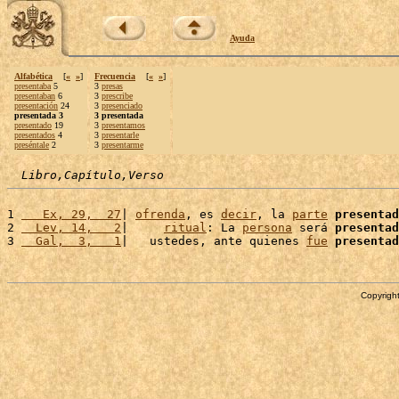
Ayuda
Alfabética
[
«
»
]
Frecuencia
[
«
»
]
presentaba
5
3
presas
presentaban
6
3
prescribe
presentación
24
3
presenciado
presentada 3
3 presentada
presentado
19
3
presentamos
presentados
4
3
presentarle
preséntale
2
3
presentarme
Libro,Capítulo,Verso
1 
   Ex, 29,  27
| 
ofrenda
, es 
decir
, la 
parte
presentad
2 
  Lev, 14,   2
|     
ritual
: La 
persona
 será 
presentad
3 
  Gal,  3,   1
|   ustedes, ante quienes 
fue
presentad
Copyright