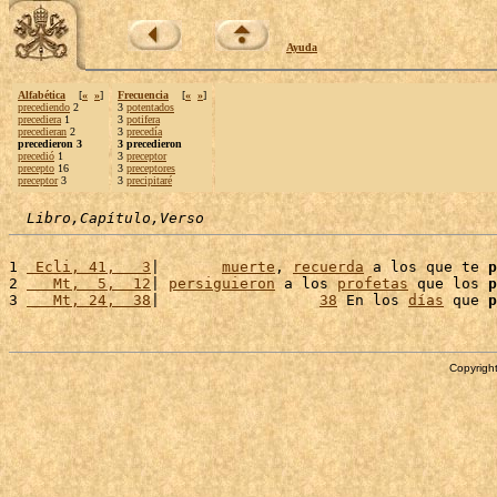
Ayuda
Alfabética
[
«
»
]
Frecuencia
[
«
»
]
precediendo
2
3
potentados
precediera
1
3
potifera
precedieran
2
3
precedía
precedieron 3
3 precedieron
precedió
1
3
preceptor
precepto
16
3
preceptores
preceptor
3
3
precipitaré
Libro,Capítulo,Verso
1 
 Ecli, 41,   3
|       
muerte
, 
recuerda
 a los que te 
p
2 
   Mt,  5,  12
| 
persiguieron
 a los 
profetas
 que los 
p
3 
   Mt, 24,  38
|                  
38
 En los 
días
 que 
p
Copyright