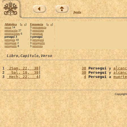
Ayuda
Alfabética
[
«
»
]
Frecuencia
[
«
»
]
persas
14
3
permanencia
persecución
27
3
permitiera
persecuciones
6
3
perpetuas
perseguí 3
3 perseguí
perseguía
10
3
perseguirá
perseguían
2
3
perseguirlo
perseguido
8
3
persevera
Libro,Capítulo,Verso
1 
 2Sam, 22,  38
|                  
38
Perseguí
 y 
alcanc
2 
  Sal, 18,  38
|                  
38
Perseguí
 y 
alcanc
3 
 Hech, 22,   4
|                   
4
Perseguí
 a 
muerte
Copyright