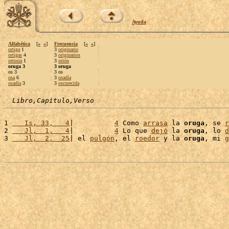
Ayuda
Alfabética
[
«
»
]
Frecuencia
[
«
»
]
ortiga
1
3
originario
ortigas
4
3
originarios
ortosia
1
3
orión
oruga 3
3 oruga
os 3
3 os
osa
6
3
osadía
osadía
3
3
oscurecida
Libro,Capítulo,Verso
1 
   Is, 33,   4
|          
4
 Como 
arrasa
 la 
oruga
, se 
r
2 
   Jl,  1,   4
|          
4
 Lo que 
dejó
 la 
oruga
, lo 
d
3 
   Jl,  2,  25
| el 
pulgón
, el 
roedor
 y la 
oruga
, mi 
g