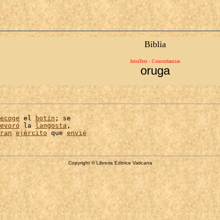
Biblia
IntraText - Concordancias
oruga
ecoge
 el 
botín
; se

evoró
 la 
langosta
,

ran
ejército
 que 
envié
Copyright © Libreria Editrice Vaticana