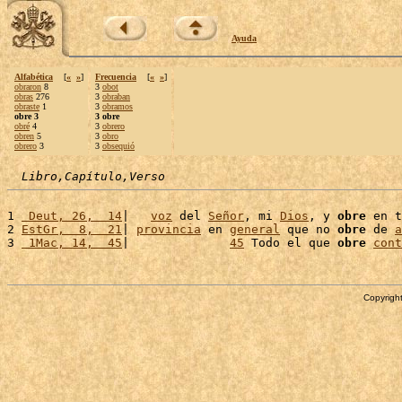
Ayuda
Alfabética
[
«
»
]
Frecuencia
[
«
»
]
obraron
8
3
obot
obras
276
3
obraban
obraste
1
3
obramos
obre 3
3 obre
obré
4
3
obrero
obren
5
3
obro
obrero
3
3
obsequió
Libro,Capítulo,Verso
1 
 Deut, 26,  14
|   
voz
 del 
Señor
, mi 
Dios
, y 
obre
 en t
2 
EstGr,  8,  21
| 
provincia
 en 
general
 que no 
obre
 de 
a
3 
 1Mac, 14,  45
|              
45
 Todo el que 
obre
cont
Copyright