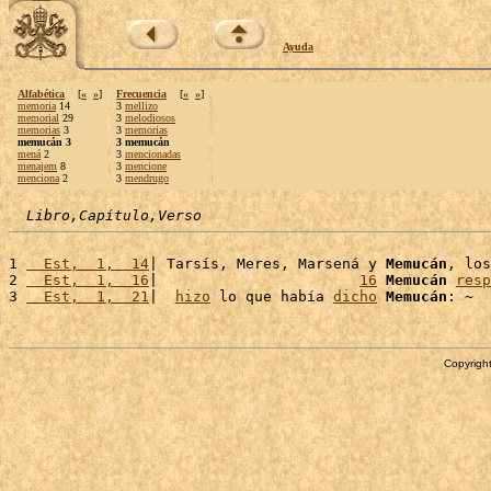
Ayuda
Alfabética
[
«
»
]
Frecuencia
[
«
»
]
memoria
14
3
mellizo
memorial
29
3
melodiosos
memorias
3
3
memorias
memucán 3
3 memucán
mená
2
3
mencionadas
menajem
8
3
mencione
menciona
2
3
mendrugo
Libro,Capítulo,Verso
1 
  Est,  1,  14
| Tarsís, Meres, Marsená y 
Memucán
, los
2 
  Est,  1,  16
|                       
16
Memucán
resp
3 
  Est,  1,  21
|  
hizo
 lo que había 
dicho
Memucán
Copyright