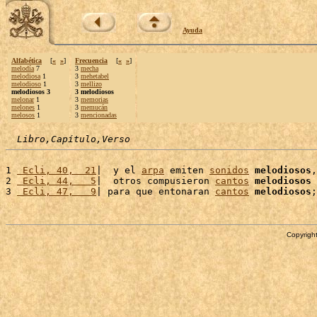
Ayuda
Alfabética
[
«
»
]
Frecuencia
[
«
»
]
melodía
7
3
mecha
melodiosa
1
3
mehetabel
melodioso
1
3
mellizo
melodiosos 3
3 melodiosos
melonar
1
3
memorias
melones
1
3
memucán
melosos
1
3
mencionadas
Libro,Capítulo,Verso
1 
 Ecli, 40,  21
|  y el 
arpa
 emiten 
sonidos
melodiosos
,
2 
 Ecli, 44,   5
|  otros compusieron 
cantos
melodiosos
 
3 
 Ecli, 47,   9
| para que entonaran 
cantos
melodiosos
Copyright