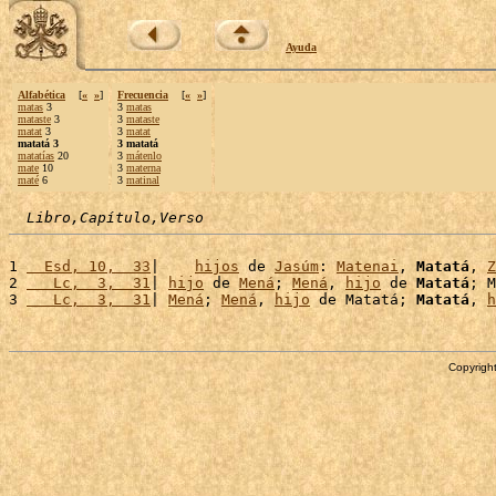
Ayuda
Alfabética
[
«
»
]
Frecuencia
[
«
»
]
matas
3
3
matas
mataste
3
3
mataste
matat
3
3
matat
matatá 3
3 matatá
matatías
20
3
mátenlo
mate
10
3
materna
maté
6
3
matinal
Libro,Capítulo,Verso
1 
  Esd, 10,  33
|    
hijos
 de 
Jasúm
: 
Matenai
, 
Matatá
, 
Z
2 
   Lc,  3,  31
| 
hijo
 de 
Mená
; 
Mená
, 
hijo
 de 
Matatá
; M
3 
   Lc,  3,  31
| 
Mená
; 
Mená
, 
hijo
 de Matatá; 
Matatá
, 
h
Copyright