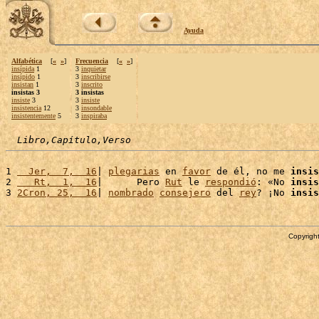
Ayuda
Alfabética
[
«
»
]
Frecuencia
[
«
»
]
insípida
1
3
inquietar
insípido
1
3
inscribirse
insistan
1
3
inscrito
insistas 3
3 insistas
insiste
3
3
insiste
insistencia
12
3
insondable
insistentemente
5
3
inspiraba
Libro,Capítulo,Verso
1 
  Jer,  7,  16
| 
plegarias
 en 
favor
 de él, no me 
insis
2 
   Rt,  1,  16
|      Pero 
Rut
 le 
respondió
: «No 
insis
3 
2Cron, 25,  16
| 
nombrado
consejero
 del 
rey
? ¡No 
insis
Copyright