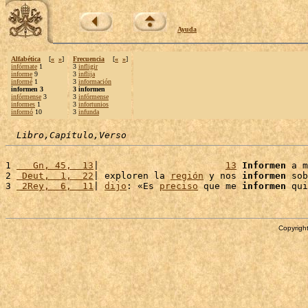
Ayuda
Alfabética
[
«
»
]
Frecuencia
[
«
»
]
infórmate
1
3
infligir
informe
9
3
inflija
informé
1
3
información
informen 3
3 informen
infórmense
3
3
infórmense
informes
1
3
infortunios
informó
10
3
infunda
Libro,Capítulo,Verso
1 
   Gn, 45,  13
|                       
13
Informen
 a m
2 
 Deut,  1,  22
| exploren la 
región
 y nos 
informen
 sob
3 
 2Rey,  6,  11
| 
dijo
: «Es 
preciso
 que me 
informen
Copyright