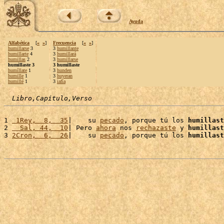
Ayuda
Alfabética
[
«
»
]
Frecuencia
[
«
»
]
humillarse
3
3
humillante
humillarte
4
3
humillará
humillas
2
3
humillarse
humillaste 3
3 humillaste
humíllate
1
3
hunden
humille
1
3
huyeran
humillé
1
3
iafía
Libro,Capítulo,Verso
1 
 1Rey,  8,  35
|    su 
pecado
, porque tú los 
humillast
2 
  Sal, 44,  10
| Pero 
ahora
 nos 
rechazaste
 y 
humillast
3 
2Cron,  6,  26
|    su 
pecado
, porque tú los 
humillast