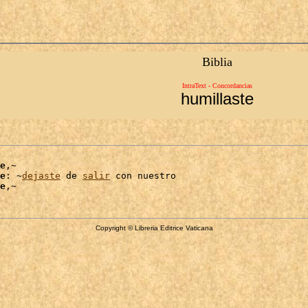
Biblia
IntraText - Concordancias
humillaste
e
,~

e
: ~
dejaste
 de 
salir
 con nuestro

e
Copyright © Libreria Editrice Vaticana