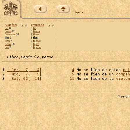
Ayuda
Alfabética
[
«
»
]
Frecuencia
[
«
»
]
fiel
89
3
fía
fieles
72
3
fianza
fielmente
36
3
fiarse
fíen 3
3 fíen
fiera
7
3
fijadas
fieras
58
3
fijaré
fíes
8
3
fijaron
Libro,Capítulo,Verso
1 
  Jer,  7,   4
|             
4
 No se 
fíen
 de estas 
pal
2 
  Miq,  7,   5
|             
5
 No se 
fíen
 de un 
compañ
3 
  Sal, 62,  11
|            
11
 No se 
fíen
 de la 
violen
Copyright