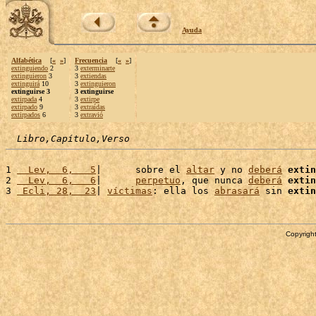
Ayuda
Alfabética
[
«
»
]
Frecuencia
[
«
»
]
extinguiendo
2
3
exterminarte
extinguieron
3
3
extiendas
extinguirá
10
3
extinguieron
extinguirse 3
3 extinguirse
extirpada
4
3
extirpe
extirpado
9
3
extraídas
extirpados
6
3
extravió
Libro,Capítulo,Verso
1 
  Lev,  6,   5
|      sobre el 
altar
 y no 
deberá
extin
2 
  Lev,  6,   6
|      
perpetuo
, que nunca 
deberá
extin
3 
 Ecli, 28,  23
| 
víctimas
: ella los 
abrasará
 sin 
extin
Copyright